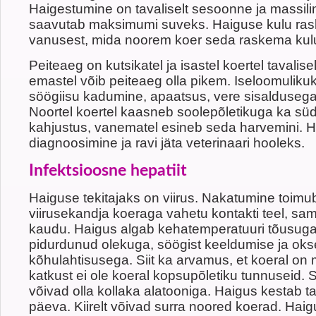
Haigestumine on tavaliselt sesoonne ja massili
saavutab maksimumi suveks. Haiguse kulu ras
vanusest, mida noorem koer seda raskema kul
Peiteaeg on kutsikatel ja isastel koertel tavalis
emastel võib peiteaeg olla pikem. Iseloomuliku
söögiisu kadumine, apaatsus, vere sisaldusega
Noortel koertel kaasneb soolepõletikuga ka s
kahjustus, vanematel esineb seda harvemini. 
diagnoosimine ja ravi jäta veterinaari hooleks.
Infektsioosne hepatiit
Haiguse tekitajaks on viirus. Nakatumine toimu
viirusekandja koeraga vahetu kontakti teel, samu
kaudu. Haigus algab kehatemperatuuri tõusuga
pidurdunud olekuga, söögist keeldumise ja ok
kõhulahtisusega. Siit ka arvamus, et koeral on 
katkust ei ole koeral kopsupõletiku tunnuseid. 
võivad olla kollaka alatooniga. Haigus kestab ta
päeva. Kiirelt võivad surra noored koerad. Hai