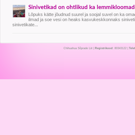
Sinivetikad on ohtlikud ka lemmikloomad
Lõpuks kätte jõudnud suurel ja soojal suvel on ka o
ilmad ja soe vesi on heaks kasvukeskkonnaks siniveti
sinivetikate...
Chihuahua Sõprade Liit |
Registrikood
: 80343122 |
Tele