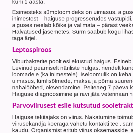
kuni 1 aasta.
Esimesteks sümptoomideks on uimasus, algus
inimestest – haiguse progresserudes vastupidi, 
alguses neelab kõike ja valimata – pärast veek
Halvatused jäsemetes. Surm saabub kogu liha
tagajärjel.
Leptospiroos
Viburbakterite poolt esilekustud haigus. Esineb
Levinud peamiselt näriliste hulgas, nendelt kand
loomadele (ka inimestele). Iseloomulik on keha 
uimasus, lümfisõlmede, maksa ja põrna suure
nahalööbed, oksendamine. Peiteaeg 7 päeva ku
Haiguse diagnoosimine ja ravi jäta veterinaari 
Parvoviirusest esile kutsutud sooletrakt
Haiguse tekitajaks on viirus. Nakatumine toimu
viirusekandja koeraga vahetu kontakti teel, samu
kaudu. Organismist eritub viirus oksemasside j