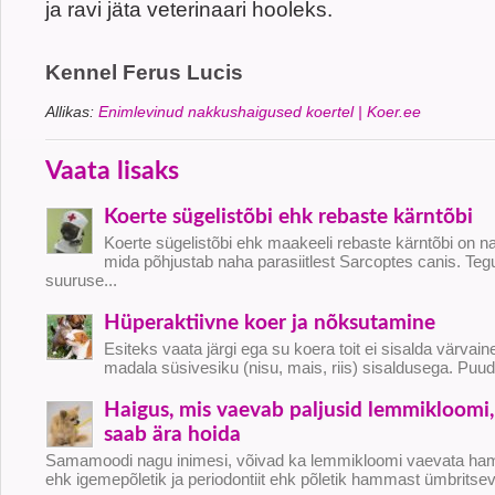
ja ravi jäta veterinaari hooleks.
Kennel Ferus Lucis
Allikas:
Enimlevinud nakkushaigused koertel | Koer.ee
Vaata lisaks
Koerte sügelistõbi ehk rebaste kärntõbi
Koerte sügelistõbi ehk maakeeli rebaste kärntõbi on n
mida põhjustab naha parasiitlest Sarcoptes canis. Teg
suuruse...
Hüperaktiivne koer ja nõksutamine
Esiteks vaata järgi ega su koera toit ei sisalda värvaine
madala süsivesiku (nisu, mais, riis) sisaldusega. Puud
Haigus, mis vaevab paljusid lemmikloomi, 
saab ära hoida
Samamoodi nagu inimesi, võivad ka lemmikloomi vaevata hamb
ehk igemepõletik ja periodontiit ehk põletik hammast ümbritse