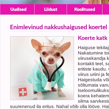
Uudised
Liidust
Koolitused
Enimlevinud nakkushaigused koertel
Koerte katk
Haiguse tekitaj
Nakatumine to
viirusekandja 
kontakti teel, 
eritiste kaudu.
viirus uriini ja
Haigestuda või
sõltumata vanu
Iseloomulikuk
koera kehatemp
silma sarvkesta
suurenenud ila eritus. Nahal võib olla lööve. Ha