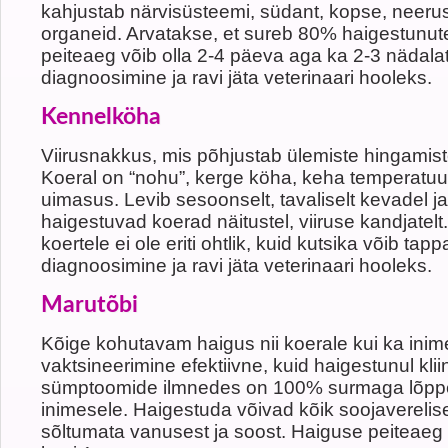
kahjustab närvisüsteemi, südant, kopse, neerusi
organeid. Arvatakse, et sureb 80% haigestunut
peiteaeg võib olla 2-4 päeva aga ka 2-3 nädala
diagnoosimine ja ravi jäta veterinaari hooleks.
Kennelköha
Viirusnakkus, mis põhjustab ülemiste hingamist
Koeral on “nohu”, kerge köha, keha temperatuuri
uimasus. Levib sesoonselt, tavaliselt kevadel ja
haigestuvad koerad näitustel, viiruse kandjatel
koertele ei ole eriti ohtlik, kuid kutsika võib tap
diagnoosimine ja ravi jäta veterinaari hooleks.
Marutõbi
Kõige kohutavam haigus nii koerale kui ka ini
vaktsineerimine efektiivne, kuid haigestunul kliin
sümptoomide ilmnedes on 100% surmaga lõppev
inimesele. Haigestuda võivad kõik soojavereli
sõltumata vanusest ja soost. Haiguse peiteaeg 