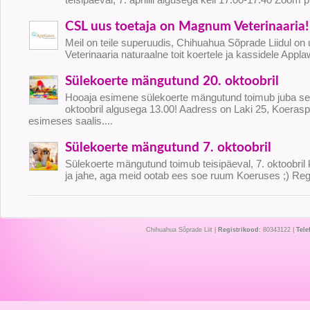
CSL uus toetaja on Magnum Veterinaaria!
Meil on teile superuudis, Chihuahua Sõprade Liidul o
Veterinaaria naturaalne toit koertele ja kassidele Appl
Sülekoerte mängutund 20. oktoobril
Hooaja esimene sülekoerte mängutund toimub juba sel
oktoobril algusega 13.00! Aadress on Laki 25, Koerasp
esimeses saalis....
Sülekoerte mängutund 7. oktoobril
Sülekoerte mängutund toimub teisipäeval, 7. oktoobril 
ja jahe, aga meid ootab ees soe ruum Koeruses ;) Regi
Chihuahua Sõprade Liit |
Registrikood
: 80343122 |
Tele