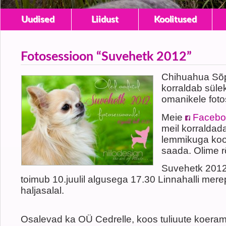
Uudised
Liidust
Koolitused
Fotosessioon “Suvehetk 2012”
Chihuahua Sõp
korraldab süle
omanikele foto
Meie
Facebo
meil korraldad
lemmikuga koos
saada. Olime 
Suvehetk 2012
toimub 10.juulil algusega 17.30 Linnahalli mere
haljasalal.
Osalevad ka OÜ Cedrelle, koos tuliuute koera