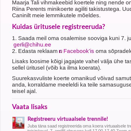
Maarja Tali vihmakeebid koertele ning nende om
Riina Perents minikoerte agiliti takistustega. U
Caninilt meie lemmikutele mõeldes.
Kuidas üritusele registreeruda?
1. Saada meil oma osalemise sooviga kuni 7. ju
gerli@chihu.ee
2. Edasta reklaam
Facebook’is
oma sõpradel
Lisaks loosime kõigi jagajate vahel välja ühe ta
sellel üritusel (võib ka ilma koerata).
Suurekasvuliste koerte omanikud võivad samuti
anda, korraldame meeleldi ka teile samasuguse
teisel ajal.
Vaata lisaks
Registreeru virtuaalsele trennile!
Juba täna saad registreerida oma koera virtuaalsele t
teisipäeval, 7. aprillil algusega kell 17.00-17.40 Zoom p