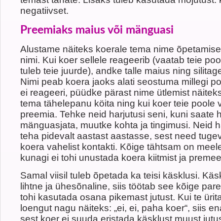
negatiivset.
Preemiaks maius või mänguasi
Alustame näiteks koerale tema nime õpetamise
nimi. Kui koer sellele reageerib (vaatab teie poo
tuleb teie juurde), andke talle maius ning silita
Nimi peab koera jaoks alati seostuma millegi po
ei reageeri, püüdke pärast nime ütlemist näit
tema tähelepanu köita ning kui koer teie poole 
preemia. Tehke neid harjutusi seni, kuni saate
mänguasjata, muutke kohta ja tingimusi. Neid h
teha pidevalt aastast aastasse, sest need tuge
koera vahelist kontakti. Kõige tähtsam on meel
kunagi ei tohi unustada koera kiitmist ja premee
Samal viisil tuleb õpetada ka teisi käsklusi. K
lihtne ja ühesõnaline, siis töötab see kõige pare
tohi kasutada osana pikemast jutust. Kui te ürit
loengut nagu näiteks: „ei, ei, paha koer“, siis e
sest koer ei suuda eristada käsklust muust jutu