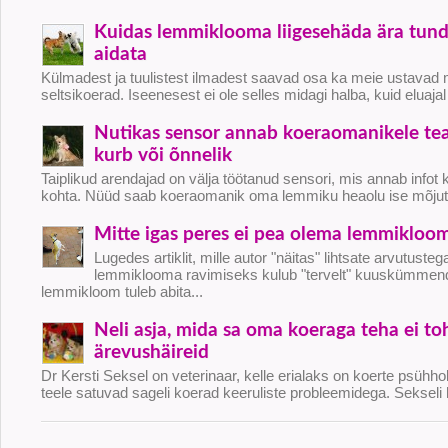
Kuidas lemmiklooma liigesehäda ära tunda
aidata
Külmadest ja tuulistest ilmadest saavad osa ka meie ustavad m
seltsikoerad. Iseenesest ei ole selles midagi halba, kuid eluajal 
Nutikas sensor annab koeraomanikele tea
kurb või õnnelik
Taiplikud arendajad on välja töötanud sensori, mis annab infot
kohta. Nüüd saab koeraomanik oma lemmiku heaolu ise mõjuta
Mitte igas peres ei pea olema lemmikloo
Lugedes artiklit, mille autor "näitas" lihtsate arvutust
lemmiklooma ravimiseks kulub "tervelt" kuuskümmend 
lemmikloom tuleb abita...
Neli asja, mida sa oma koeraga teha ei toh
ärevushäireid
Dr Kersti Seksel on veterinaar, kelle erialaks on koerte psühh
teele satuvad sageli koerad keeruliste probleemidega. Sekseli 