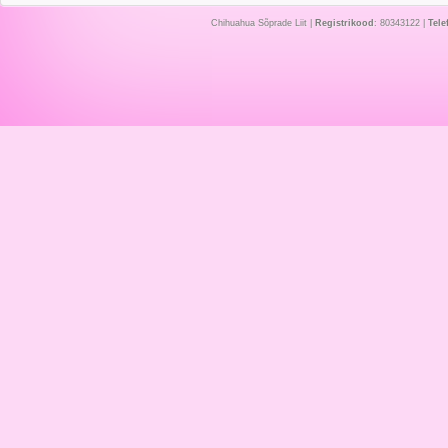
Chihuahua Sõprade Liit |
Registrikood
: 80343122 |
Tele