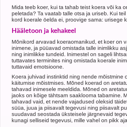
Mida teeb koer, kui ta tahab teist koera või ka
peletada? Ta vaatab talle otsa ja uriseb. Kui tei
kord koerale öelda ei, proovige sama: urisege 
Hääletoon ja kehakeel
Mõnikord arvavad koeraomanikud, et koer on v
inimene, ja püüavad omistada talle inimlikku a
ning inimlikke tundeid. Inimestel on sageli lih
tuttavates terminites ning omistada koerale in
tuttavaid emotsioone.
Koera juhivad instinktid ning nende mõistmine
käitumise mõistmises. Mõned koerad on aretatud
tahavad inimesele meeldida. Mõned on aretatud
jaoks on kõige tähtsam saaklooma tabamine. 
tahavad vaid, et nende vajadused oleksid täid
süüa, juua ja piisavalt tegevusi ning piisavalt 
suudavad seostada üksteisele järgnevaid tegev
kunagi selliseid tegevusi, mille vahel on pikk a