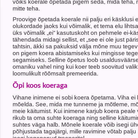
võiks koerale õpetada pigem seda, mida teha, 
mitte teha.
Proovige õpetada koerale nii palju eri käsklusi 
olukordade jaoks kui võimalik, et tema elu liht
üks võimalik „ei“ kasutuskoht on pehmele ei-kä
tähendada midagi sellist, et „see ei ole just pär
tahtsin, äkki sa pakuksid välja mõne muu tegevu
on pigem koera abistamiseks kui mingisse teg
segamiseks. Selline õpetus loob usaldusväärse
omaniku vahel ning kui koer teeb soovitud valik
loomulikult rõõmsalt premeerida.
Õpi koos koeraga
Vihane inimene ei sobi koera õpetama. Viha ei l
mõelda. See, mida me tunneme ja mõtleme, mõj
meie käitumist. Kui inimene karjub koera peale v
rikub ta oma suhte koeraga ning selline käitum
suhtes väga halb. Mõnele koerale võib isegi ü
põhjustada tagajärgi, mille ravimine võtab palj