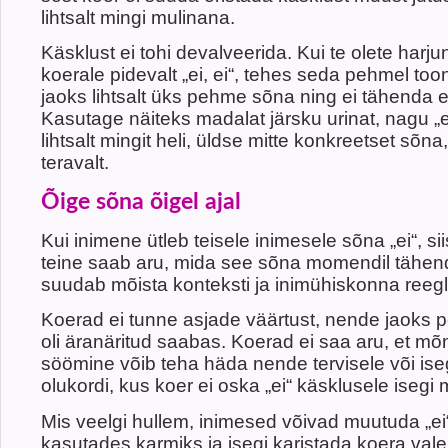
lihtsalt mingi mulinana.
Käsklust ei tohi devalveerida. Kui te olete har
koerale pidevalt „ei, ei“, tehes seda pehmel too
jaoks lihtsalt üks pehme sõna ning ei tähenda er
Kasutage näiteks madalat järsku urinat, nagu „e
lihtsalt mingit heli, üldse mitte konkreetset sõn
teravalt.
Õige sõna õigel ajal
Kui inimene ütleb teisele inimesele sõna „ei“, sii
teine saab aru, mida see sõna momendil tähen
suudab mõista konteksti ja inimühiskonna reegl
Koerad ei tunne asjade väärtust, nende jaoks pol
oli äranäritud saabas. Koerad ei saa aru, et mõ
söömine võib teha häda nende tervisele või ise
olukordi, kus koer ei oska „ei“ käsklusele isegi 
Mis veelgi hullem, inimesed võivad muutuda „ei
kasutades karmiks ja isegi karistada koera valel