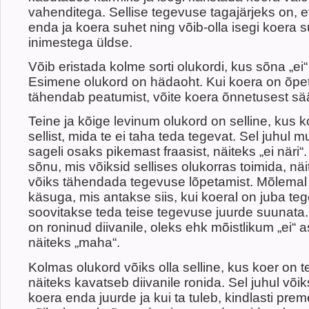
vahenditega. Sellise tegevuse tagajärjeks on, e
enda ja koera suhet ning võib-olla isegi koera s
inimestega üldse.
Võib eristada kolme sorti olukordi, kus sõna „ei
Esimene olukord on hädaoht. Kui koera on õpeta
tähendab peatumist, võite koera õnnetusest sä
Teine ja kõige levinum olukord on selline, kus 
sellist, mida te ei taha teda tegevat. Sel juhul 
sageli osaks pikemast fraasist, näiteks „ei näri“
sõnu, mis võiksid sellises olukorras toimida, näit
võiks tähendada tegevuse lõpetamist. Mõlemal 
käsuga, mis antakse siis, kui koeral on juba teg
soovitakse teda teise tegevuse juurde suunata.
on roninud diivanile, oleks ehk mõistlikum „ei“
näiteks „maha“.
Kolmas olukord võiks olla selline, kus koer on 
näiteks kavatseb diivanile ronida. Sel juhul või
koera enda juurde ja kui ta tuleb, kindlasti pre