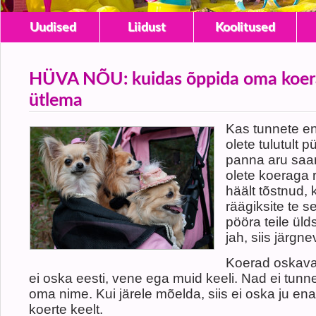
Uudised
Liidust
Koolitused
HÜVA NÕU: kuidas õppida oma koera
ütlema
Kas tunnete en
olete tulutult
panna aru saam
olete koeraga 
häält tõstnud,
räägiksite te s
pööra teile ül
jah, siis järgnev
Koerad oskavad
ei oska eesti, vene ega muid keeli. Nad ei tunne 
oma nime. Kui järele mõelda, siis ei oska ju en
koerte keelt.