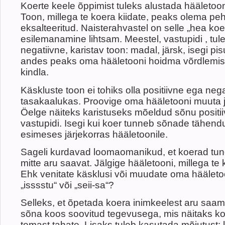
Koerte keele õppimist tuleks alustada hääletoon
Toon, millega te koera kiidate, peaks olema pe
eksalteeritud. Naisterahvastel on selle „hea koe
esilemanamine lihtsam. Meestel, vastupidi , tul
negatiivne, karistav toon: madal, järsk, isegi pis
andes peaks oma hääletooni hoidma võrdlemisi
kindla.
Käskluste toon ei tohiks olla positiivne ega neg
tasakaalukas. Proovige oma hääletooni muuta ja
Öelge näiteks karistuseks mõeldud sõnu positii
vastupidi. Isegi kui koer tunneb sõnade tähendu
esimeses järjekorras hääletoonile.
Sageli kurdavad loomaomanikud, et koerad tun
mitte aru saavat. Jälgige hääletooni, millega te
Ehk venitate käsklusi või muudate oma hääleto
„isssstu“ või „seii-sa“?
Selleks, et õpetada koera inimkeelest aru saam
sõna koos soovitud tegevusega, mis näitaks ko
temast tahate. Lisaks tuleb kasutada mõjutust: k