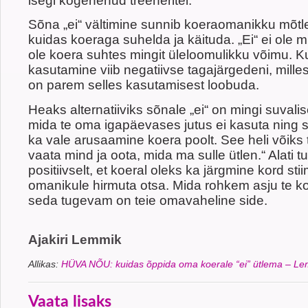
isegi kogenenud treeneritel.
Sõna „ei“ vältimine sunnib koeraomanikku mõtle
kuidas koeraga suhelda ja käituda. „Ei“ ei ole mi
ole koera suhtes mingit üleloomulikku võimu. Ku
kasutamine viib negatiivse tagajärgedeni, millest
on parem selles kasutamisest loobuda.
Heaks alternatiiviks sõnale „ei“ on mingi suvali
mida te oma igapäevases jutus ei kasuta ning s
ka vale arusaamine koera poolt. See heli võiks
vaata mind ja oota, mida ma sulle ütlen.“ Alati t
positiivselt, et koeral oleks ka järgmine kord st
omanikule hirmuta otsa. Mida rohkem asju te k
seda tugevam on teie omavaheline side.
Ajakiri Lemmik
Allikas:
HÜVA NÕU: kuidas õppida oma koerale “ei” ütlema – L
Vaata lisaks