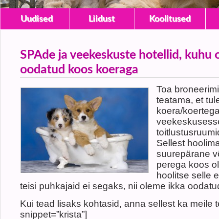
Uudised
Liidust
Koolitused
SPAde ja veekeskuste hotellid, kuhu 
oodatud koos koeraga
Toa broneerim
teatama, et tu
koera/koerteg
veekeskusess
toitlustusruum
Sellest hoolim
suurepärane võ
perega koos ol
hoolitse selle 
teisi puhkajaid ei segaks, nii oleme ikka oodatu
Kui tead lisaks kohtasid, anna sellest ka meile 
snippet=”krista”]