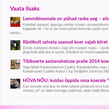
Vaata lisaks
Lemmikloomale on pühad raske aeg – aita
Koledad paugud, igasugu näritav kraam uusaastahomm
käppade all – no ei ole need pühad lemmiku jaoks just
niiviisi...
Rästikult salvata saanud koer vajab kiiret 
Eestis kohtame õnneks vaid üht mürgist madu – rästikut.
järgi teda alati ära ei tunne. Rästikul on mürkmadudele 
Tibikoerte aastavahetuse pralle 2014 koe
Vaja läheb Kanasüdamed 3 pakki Kanahakkliha segu 2
Kanamunad 3 pakki Kartul 2 kg Tordipõhi 3 korrust NB
HÜVA NÕU: kuidas õppida oma koerale “
Kas tunnete end ära: te olete tulutult püüdnud oma k
sõnast „ei“; te olete koeraga rääkinud, olete häält tõstn