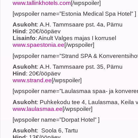
www.tallinkhotels.com
[/wpspoiler]
[wpspoiler name=”Estonia Medical Spa Hotel” ]
Asukoht
: A.H. Tammsaare pst. 4a, Pärnu
Hind
: 20€/ööpäev
Lisainfo
: Ainult Valges majas I korrusel
www.spaestonia.ee
[/wpspoiler]
[wpspoiler name=”Strand SPA & Konverentsihote
Asukoht
: A.H. Tammsaare pst. 35, Pärnu
Hind
: 20€/ööpäev
www.strand.ee
[/wpspoiler]
[wpspoiler name=”Laulasmaa spaa- ja konverents
Asukoht
: Puhkekodu tee 4, Laulasmaa, Keila 
www.laulasmaa.ee
[/wpspoiler]
[wpspoiler name=”Dorpat Hotel” ]
Asukoht
: Soola 6, Tartu
Hind
: 13€/ööpäev