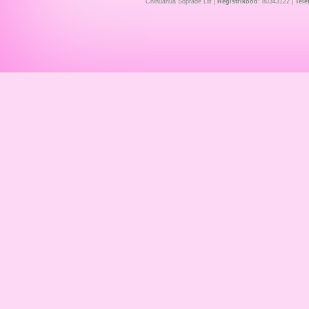
Chihuahua Sõprade Liit |
Registrikood
: 80343122 |
Tele