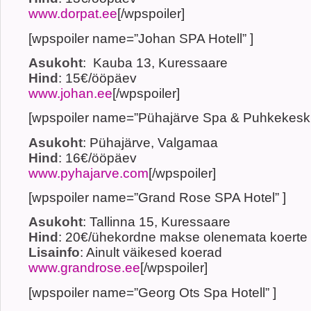
www.dorpat.ee
[/wpspoiler]
[wpspoiler name=”Johan SPA Hotell” ]
Asukoht
: Kauba 13, Kuressaare
Hind
: 15€/ööpäev
www.johan.ee
[/wpspoiler]
[wpspoiler name=”Pühajärve Spa & Puhkekesku
Asukoht
: Pühajärve, Valgamaa
Hind
: 16€/ööpäev
www.pyhajarve.com
[/wpspoiler]
[wpspoiler name=”Grand Rose SPA Hotel” ]
Asukoht
: Tallinna 15, Kuressaare
Hind
: 20€/ühekordne makse olenemata koerte 
Lisainfo
: Ainult väikesed koerad
www.grandrose.ee
[/wpspoiler]
[wpspoiler name=”Georg Ots Spa Hotell” ]