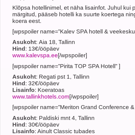
Klõpsa hotellinimel, et näha lisainfot. Juhul ku
märgitud, pääseb hotelli ka suurte koertega ni
koera eest.
[wpspoiler name=”Kalev SPA hotell & veekeskus
Asukoht
: Aia 18, Tallinn
Hind
: 13€/ööpäev
www.kalevspa.ee
[/wpspoiler]
[wpspoiler name=”Pirita TOP SPA Hotell” ]
Asukoht
: Regati pst 1, Tallinn
Hind
: 32€/ööpäev
Lisainfo
: Koeratoas
www.tallinkhotels.com
[/wpspoiler]
[wpspoiler name=”Meriton Grand Conference & 
Asukoht
: Paldiski mnt 4, Tallinn
Hind
: 30€/ööpäev
Lisainfo
: Ainult Classic tubades