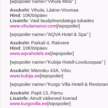
[wpspoiler name=”Vihula Mõis” ]
Asukoht
: Vihula, Lääne-Virumaa
Hind
: 10€/ööpäev
Lisainfo
: Vaid laudpõrandatega tubades
www.vihulamanor.com
[/wpspoiler]
[wpspoiler name=”AQVA Hotel & Spa” ]
Asukoht
: Parkali 4, Rakvere
Hind
: 10€/ööpäev
www.aqvahotels.ee
[/wpspoiler]
[wpspoiler name=”Kubija Hotell-Loodusspaa” ]
Asukoht
: Männiku 43A, Võru
www.kubija.ee
[/wpspoiler]
[wpspoiler name=”Kurgo Villa Hotell & Restoran”
Asukoht
: Papli 13, Pärnu
Lisainfo
: Ainult väikesed koerad
www.kurgovilla.ee
[/wpspoiler]