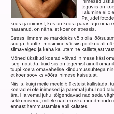
inimesed uskum
teguviis on ko
Talumine ei ole
Paljudel fotode
koera ja inimest, kes on koera parasjagu oma
haaranud, on näha, et koer on stressis.
Stressi ilmnemise märkideks võib olla lõõtsuta
suuga, huulte limpsimine või siis poolkuujalt nä
silmavalged ja keha kallutamine kallistajast va
Mõned üksikud koerad võivad inimese käsi om
isegi nautida, kuid siis on tegemist ainult oman
tüüpi koera omavahelise kiindumussuhtega nin
et koer sooviks võõra inimese kaisutust.
Niisiis, kuigi meile meeldib üksteist kallistada, 
koerad ei ole inimesed ja paremal juhul nad tal
ära. Halvemal juhul tõlgendavad nad seda vägi
sekkumisena, millele nad ei oska muudmoodi r
ennast hammustamise abil kaitstes.