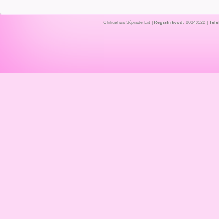
Chihuahua Sõprade Liit |
Registrikood
: 80343122 |
Tele