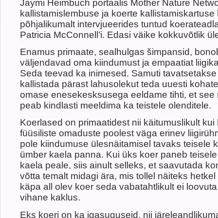
Jaymi Heimbuch portaalis Mother Nature Netwo
kallistamislembuse ja koerte kallistamiskartuse
põhjalikumalt intervjueerides tuntud koerateadlas
Patricia McConnell’i. Edasi väike kokkuvõtlik ül
Enamus primaate, sealhulgas šimpansid, bonob
väljendavad oma kiindumust ja empaatiat liigika
Seda teevad ka inimesed. Samuti tavatsetakse l
kallistada pärast lahusolekut teda uuesti kohat
omase enesekesksusega eeldame tihti, et see 
peab kindlasti meeldima ka teistele olenditele.
Koerlased on primaatidest nii käitumuslikult ku
füüsiliste omaduste poolest väga erinev liigirü
pole kiindumuse ülesnäitamisel tavaks teisele 
ümber kaela panna. Kui üks koer paneb teisele
kaela peale, siis ainult selleks, et saavutada kont
võtta temalt midagi ära, mis tollel näiteks hetke
käpa all olev koer seda vabatahtlikult ei loovuta, 
vihane kaklus.
Eks koeri on ka igasuguseid, nii järeleandlikum