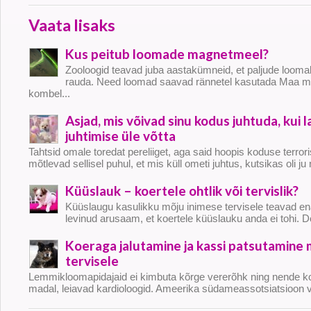
Vaata lisaks
Kus peitub loomade magnetmeel?
Zooloogid teavad juba aastakümneid, et paljude loomal
rauda. Need loomad saavad rännetel kasutada Maa mag
kombel...
Asjad, mis võivad sinu kodus juhtuda, kui 
juhtimise üle võtta
Tahtsid omale toredat pereliiget, aga said hoopis koduse terro
mõtlevad sellisel puhul, et mis küll ometi juhtus, kutsikas oli ju ni
Küüslauk – koertele ohtlik või tervislik?
Küüslaugu kasulikku mõju inimese tervisele teavad ena
levinud arusaam, et koertele küüslauku anda ei tohi. Dog
Koeraga jalutamine ja kassi patsutamine 
tervisele
Lemmikloomapidajaid ei kimbuta kõrge vererõhk ning nende ko
madal, leiavad kardioloogid. Ameerika südameassotsiatsioon va