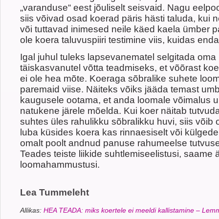
„varanduse“ eest jõuliselt seisvaid. Nagu eelpoo
siis võivad osad koerad päris hästi taluda, kui
või tuttavad inimesed neile käed kaela ümber pa
ole koera taluvuspiiri testimine viis, kuidas enda
Igal juhul tuleks lapsevanematel selgitada oma l
täiskasvanutel võtta teadmiseks, et võõrast k
ei ole hea mõte. Koeraga sõbralike suhete loo
paremaid viise. Näiteks võiks jääda temast um
kaugusele ootama, et anda loomale võimalus uu
natukene järele mõelda. Kui koer näitab tutvud
suhtes üles rahulikku sõbralikku huvi, siis võib
luba küsides koera kas rinnaesiselt või külgedelt
omalt poolt andnud panuse rahumeelse tutvuse
Teades teiste liikide suhtlemiseelistusi, saame 
loomahammustusi.
Lea Tummeleht
Allikas:
HEA TEADA: miks koertele ei meeldi kallistamine – Lem