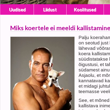
Uudised
Liidust
Koolitused
Miks koertele ei meeldi kallistamin
Palju koeraha
on seotud just 
lähevad võõras
koera kallista
süüdistatakse 
õigustusi, et ta
südamest ainult
Asjaolu, et mõ
kannatavad kal
et midagi juhtu
teemasse veel
See, et mõned
kallistava ini