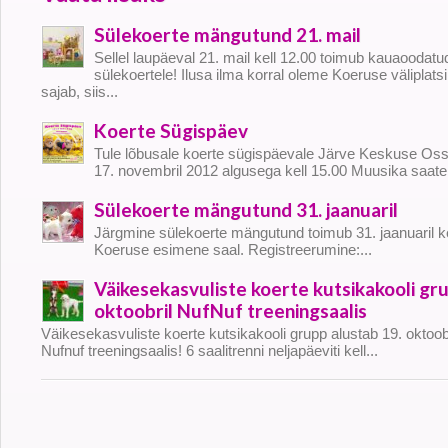
Sülekoerte mängutund 21. mail
Sellel laupäeval 21. mail kell 12.00 toimub kauaooda
sülekoertele! Ilusa ilma korral oleme Koeruse väliplatsi
sajab, siis...
Koerte Sügispäev
Tule lõbusale koerte sügispäevale Järve Keskuse O
17. novembril 2012 algusega kell 15.00 Muusika saatel 
Sülekoerte mängutund 31. jaanuaril
Järgmine sülekoerte mängutund toimub 31. jaanuaril kel
Koeruse esimene saal. Registreerumine:...
Väikesekasvuliste koerte kutsikakooli gr
oktoobril NufNuf treeningsaalis
Väikesekasvuliste koerte kutsikakooli grupp alustab 19. oktoobri
Nufnuf treeningsaalis! 6 saalitrenni neljapäeviti kell...