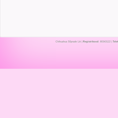
Chihuahua Sõprade Liit |
Registrikood
: 80343122 |
Tele