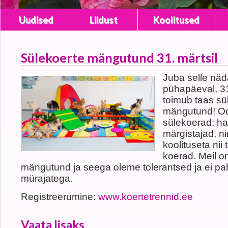
Uudised
Liidust
Koolitused
Sülekoerte mängutund 31. märtsil
Juba selle näd
pühapäeval, 31
toimub taas sü
mängutund! Oo
sülekoerad: ha
märgistajad, n
koolituseta nii 
koerad. Meil o
mängutund ja seega oleme tolerantsed ja ei pa
mürajatega.
Registreerumine:
www.koertetrennid.ee
Vaata lisaks